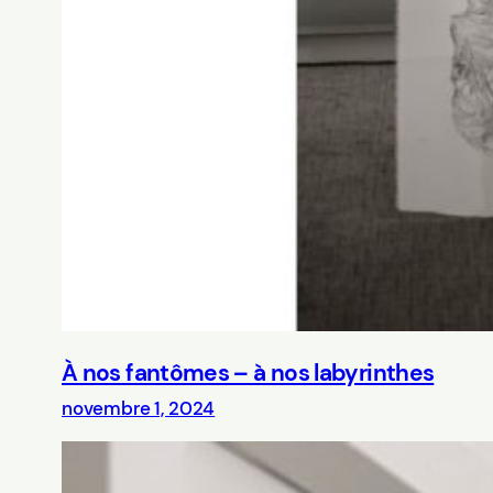
À nos fantômes – à nos labyrinthes
novembre 1, 2024