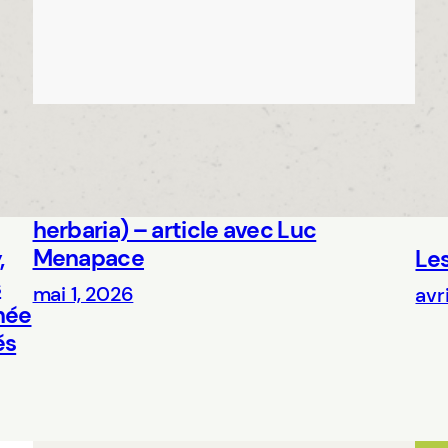
Usages, pratiques et valorisation des
herbiers numérisés (Uses, practices
and valorization of digitized
herbaria) – article avec Luc
Menapace
,
Les
s
mai 1, 2026
avr
née
és