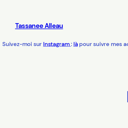
Aller
au
contenu
Tassanee Alleau
Suivez-moi sur
Instagram
:
là
pour suivre mes ac