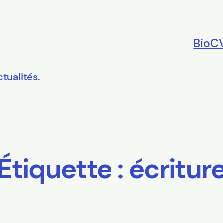
Bio
C
tualités.
Étiquette :
écritur